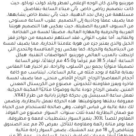
مورينيو والذي كان الوجه الإعلامي لعطر وايلد كولت توباكو، حيث
كانت بتصميم رياضي خاص. يأتي ميناء الساعة بتفاصيل
مستلهمة من رمال نجد الذهبية، حيث يأتي بنمط خاص يشابهها،
مما يضيف عمقًا وجاذبية إلى التصميم. عقرب الساعة مستوحى
من السيوف العربية الصقيلة، حيث يعكس هذا التصميم هويتنا
العربية والحرفية والمهارة العالية، مضيفًا لمسة من الفخامة
والتقاليد. أما عقرب الثواني، فقد استلهم تصميمه من حواجز قفز
الخيل والذي يعتبر جزء من هوية علامتنا التجارية، مما يضيف لمسة
من الديناميكية والحركة، كما يعكس روح المنافسة والتحدي التي
ارتبطت بالمدرب العالمي مورينيو. المواصفات التقنية: هيكل
الساعة: أبعاد 38.5 مم عرضًا و45.0 مم ارتفاعًا، توفر الساعة
تصميمًا متوازنًا يجمع بين الأسلوب والراحة، تم اختيار هذا المقاس
بعناية فائقة لا يوجد مثله في عالم الساعات، ليتناسب مع كافة
أحجام المعاصم! الزجاج: الزجاج الأمامي منحني، مما يضيف لمسة
فاخرة ويعزز مقاومته للخدوش. مصنوع من الكريستال المعدني
المتين، يضمن الزجاج جودة عالية ووضوحًا مثاليًا! المكينة الحركية:
تعمل ساعة السبيشل ون بحركة كوارتز يابانية من طراز VX43،
معروفة بدقتها وموثوقيتها. هذه الحركة تعمل بالبطارية، وتضمن
لك دقة عالية في قياس الوقت، وهي صالحة للاستخدام مدى الحياة
مع ضمان البطارية لمدة ثلاث سنوات. السوار: مصنوع من الفولاذ
المقاوم للصدأ 303L، يتميز السوار بتشطيبات لامعة و مطروقة،
مما يوفر متانة رائعة ومقاومة للتآكل. بعرض 20 مم عند الصندوق
ويتناقص إلى 18 مم عند المشبك، يضمن السوار راحة مثالية